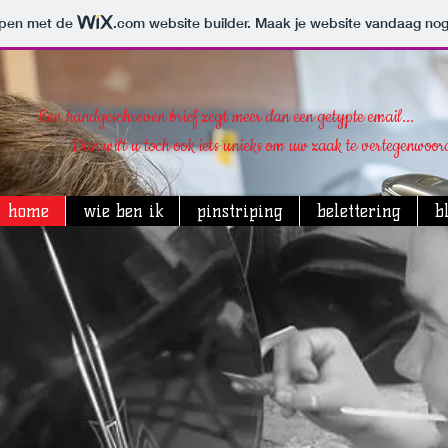
orpen met de
.com
website builder. Maak je website vandaag nog
Een handgeschreven brief zegt meer dan een getypte email...
Dan wilt u toch ook iets unieks om uw zaak te vertegenwoor
home
wie ben ik
pinstriping
belettering
b