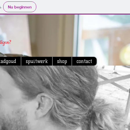
.
Nu beginnen
digen?
ladgoud
spuitwerk
shop
contact